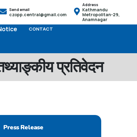
Address
Kathmandu
Send email
 हक हुनेछ तसर्थ बच्चाको जन्म भएको पैंतीस दिनभित्र आफू स्थायी बसोबास 
czopp.central@gmail.com
Metropolitan-29,
Anamnagar
Notice
CONTACT
थ्याङ्कीय प्रतिवेदन
Press Release