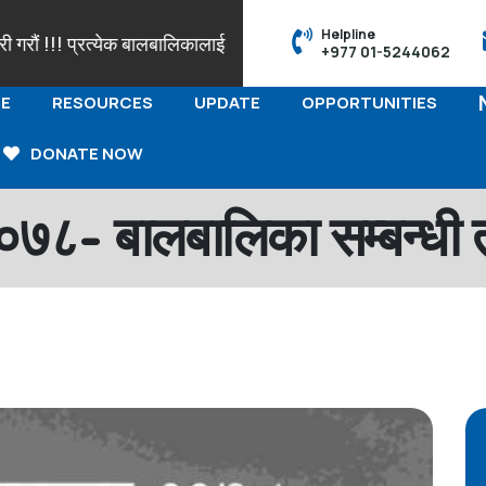
Helpline
ौं !!! प्रत्येक बालबालिकालाई आफ्नो पहिचान सहित नामाकरण र जन्मदर्ताको
+977 01-5244062
E
RESOURCES
UPDATE
OPPORTUNITIES
DONATE NOW
०७८- बालबालिका सम्बन्धी त