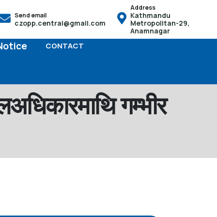
Address
Kathmandu
Send email
हुनेछ तसर्थ बच्चाको जन्म भएको पैंतीस दिनभित्र आफू स्थायी बसोबास गरेक
czopp.central@gmail.com
Metropolitan-29,
Anamnagar
Notice
CONTACT
 बालअधिकारमाथि गम्भीर