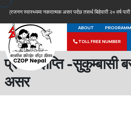
नन स्वास्थ्यमा नकरात्मक असर पर्दछ तसर्थ बिहेवारी २० वर्ष पारी गरौं !
ABOUT
PROGRAMM
TOLL FREE NUMBER
प्रेस विज्ञप्ति -सुकुम्बास
असर