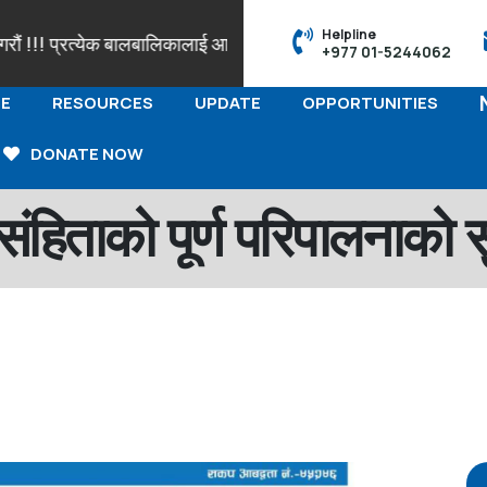
Helpline
रत्येक बालबालिकालाई आफ्नो पहिचान सहित नामाकरण र जन्मदर्ताको हक हुनेछ
+977 01-5244062
E
RESOURCES
UPDATE
OPPORTUNITIES
DONATE NOW
ंहिताको पूर्ण परिपालनाको स