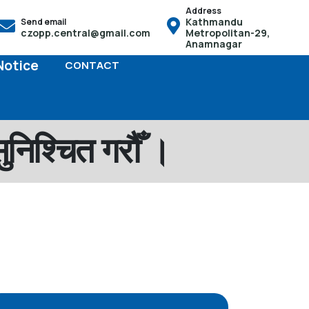
Address
Kathmandu
Send email
 तसर्थ बच्चाको जन्म भएको पैंतीस दिनभित्र आफू स्थायी बसोबास गरेको गाउ
czopp.central@gmail.com
Metropolitan-29,
Anamnagar
Notice
CONTACT
ुनिश्चित गरौँ ।