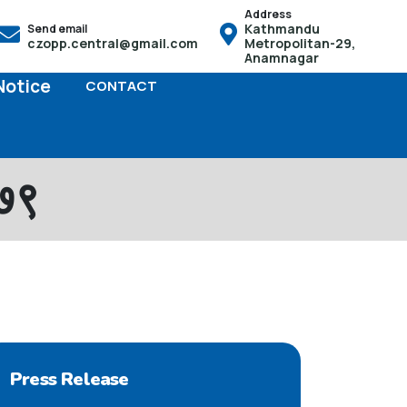
Address
Kathmandu
Send email
ो हक हुनेछ तसर्थ बच्चाको जन्म भएको पैंतीस दिनभित्र आफू स्थायी बसोबास
czopp.central@gmail.com
Metropolitan-29,
Anamnagar
Notice
CONTACT
०७९
Press Release