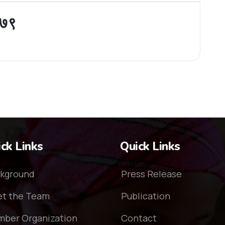
०७९
ck Links
Quick Links
kground
Press Release
t the Team
Publication
ber Organization
Contact